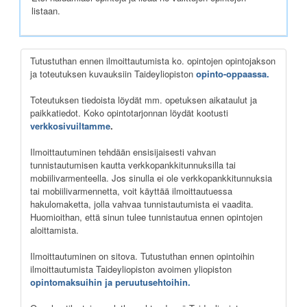
listaan.
Tutustuthan ennen ilmoittautumista ko. opintojen opintojakson
ja toteutuksen kuvauksiin Taideyliopiston
opinto-oppaassa.
Toteutuksen tiedoista löydät mm. opetuksen aikataulut ja
paikkatiedot. Koko opintotarjonnan löydät kootusti
verkkosivuiltamme
.
Ilmoittautuminen tehdään ensisijaisesti vahvan
tunnistautumisen kautta verkkopankkitunnuksilla tai
mobiilivarmenteella. Jos sinulla ei ole verkkopankkitunnuksia
tai mobiilivarmennetta, voit käyttää ilmoittautuessa
hakulomaketta, jolla vahvaa tunnistautumista ei vaadita.
Huomioithan, että sinun tulee tunnistautua ennen opintojen
aloittamista.
Ilmoittautuminen on sitova. Tutustuthan ennen opintoihin
ilmoittautumista Taideyliopiston avoimen yliopiston
opintomaksuihin ja peruutusehtoihin.