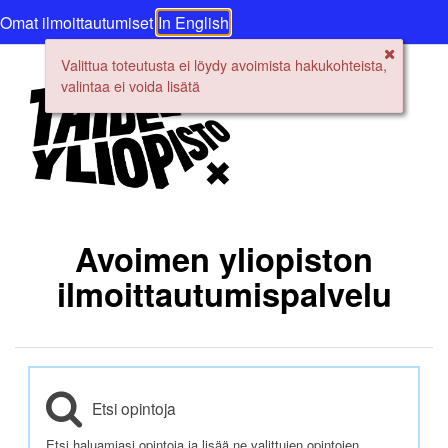
Omat ilmoittautumiset
In English
Valittua toteutusta ei löydy avoimista hakukohteista,
valintaa ei voida lisätä
Avoimen yliopiston
ilmoittautumispalvelu
Etsi opintoja
Etsi haluamiasi opintoja ja lisää ne valittujen opintojen