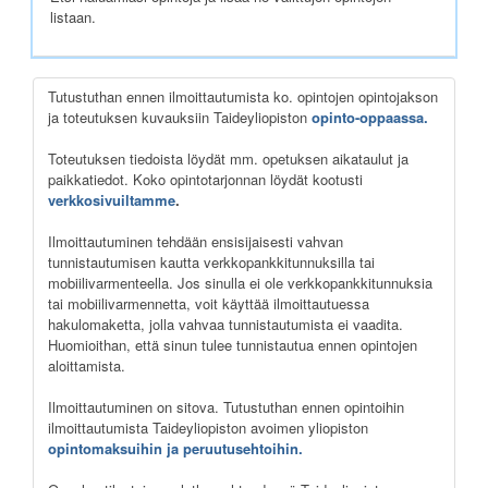
listaan.
Tutustuthan ennen ilmoittautumista ko. opintojen opintojakson
ja toteutuksen kuvauksiin Taideyliopiston
opinto-oppaassa.
Toteutuksen tiedoista löydät mm. opetuksen aikataulut ja
paikkatiedot. Koko opintotarjonnan löydät kootusti
verkkosivuiltamme
.
Ilmoittautuminen tehdään ensisijaisesti vahvan
tunnistautumisen kautta verkkopankkitunnuksilla tai
mobiilivarmenteella. Jos sinulla ei ole verkkopankkitunnuksia
tai mobiilivarmennetta, voit käyttää ilmoittautuessa
hakulomaketta, jolla vahvaa tunnistautumista ei vaadita.
Huomioithan, että sinun tulee tunnistautua ennen opintojen
aloittamista.
Ilmoittautuminen on sitova. Tutustuthan ennen opintoihin
ilmoittautumista Taideyliopiston avoimen yliopiston
opintomaksuihin ja peruutusehtoihin.