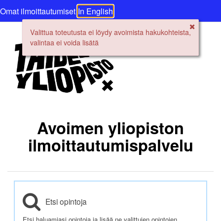
Omat ilmoittautumiset
In English
Valittua toteutusta ei löydy avoimista hakukohteista,
valintaa ei voida lisätä
Avoimen yliopiston
ilmoittautumispalvelu
Etsi opintoja
Etsi haluamiasi opintoja ja lisää ne valittujen opintojen