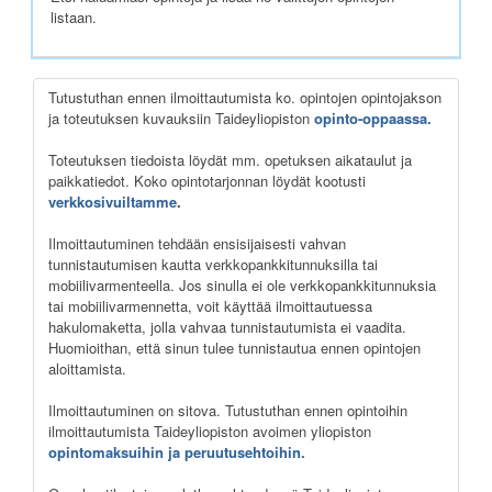
listaan.
Tutustuthan ennen ilmoittautumista ko. opintojen opintojakson
ja toteutuksen kuvauksiin Taideyliopiston
opinto-oppaassa.
Toteutuksen tiedoista löydät mm. opetuksen aikataulut ja
paikkatiedot. Koko opintotarjonnan löydät kootusti
verkkosivuiltamme
.
Ilmoittautuminen tehdään ensisijaisesti vahvan
tunnistautumisen kautta verkkopankkitunnuksilla tai
mobiilivarmenteella. Jos sinulla ei ole verkkopankkitunnuksia
tai mobiilivarmennetta, voit käyttää ilmoittautuessa
hakulomaketta, jolla vahvaa tunnistautumista ei vaadita.
Huomioithan, että sinun tulee tunnistautua ennen opintojen
aloittamista.
Ilmoittautuminen on sitova. Tutustuthan ennen opintoihin
ilmoittautumista Taideyliopiston avoimen yliopiston
opintomaksuihin ja peruutusehtoihin.