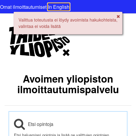
Omat ilmoittautumiset
In English
Valittua toteutusta ei löydy avoimista hakukohteista,
valintaa ei voida lisätä
Avoimen yliopiston
ilmoittautumispalvelu
Etsi opintoja
Etsi haluamiasi opintoja ja lisää ne valittujen opintojen