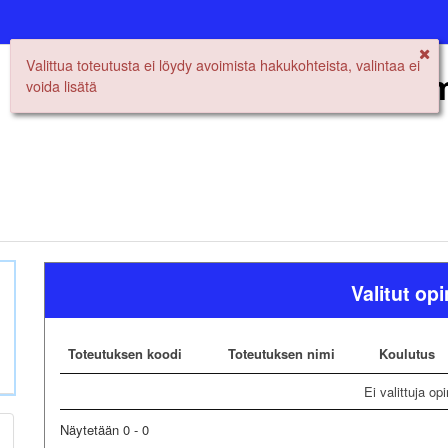
Valittua toteutusta ei löydy avoimista hakukohteista, valintaa ei
Avoimen yliopiston il
voida lisätä
Valitut op
Toteutuksen koodi
Toteutuksen nimi
Koulutus
Ei valittuja opi
Näytetään 0 - 0