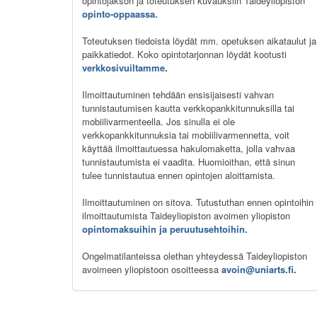
opintojakson ja toteutuksen kuvauksiin Taideyliopiston
opinto-oppaassa.
Toteutuksen tiedoista löydät mm. opetuksen aikataulut ja
paikkatiedot. Koko opintotarjonnan löydät kootusti
verkkosivuiltamme
.
Ilmoittautuminen tehdään ensisijaisesti vahvan
tunnistautumisen kautta verkkopankkitunnuksilla tai
mobiilivarmenteella. Jos sinulla ei ole
verkkopankkitunnuksia tai mobiilivarmennetta, voit
käyttää ilmoittautuessa hakulomaketta, jolla vahvaa
tunnistautumista ei vaadita. Huomioithan, että sinun
tulee tunnistautua ennen opintojen aloittamista.
Ilmoittautuminen on sitova. Tutustuthan ennen opintoihin
ilmoittautumista Taideyliopiston avoimen yliopiston
opintomaksuihin ja peruutusehtoihin.
Ongelmatilanteissa olethan yhteydessä Taideyliopiston
avoimeen yliopistoon osoitteessa
avoin@uniarts.fi
.