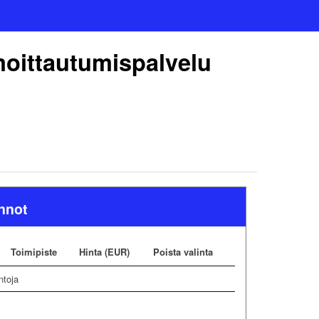
moittautumispalvelu
innot
Toimipiste
Hinta (EUR)
Poista valinta
ntoja